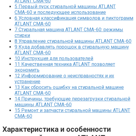
ATLANT СМА-60
5
Первый пуск стиральной машины ATLANT
СМА-60 и последующее использование
6
Условная классификация символов и пиктограмм
ATLANT СМА-60
7
Стиральная машина ATLANT СМА-60: режимы
стирки
8
Управление стиральной машины ATLANT СМА-60
9
Куда добавлять порошок в стиральную машину
ATLANT СМА-60
10
Инструкция для пользователей
11
Качественная техника ATLANT позволяет
экономить
12
Информирование о неисправностях и их
устранение
13
Как сбросить ошибку на стиральной машине
ATLANT СМА-60
14
Причины, требующие перезагрузки стиральной
машины ATLANT СМА-60
15
Ремонт и запчасти стиральной машины ATLANT
СМА-60
Характеристика и особенности