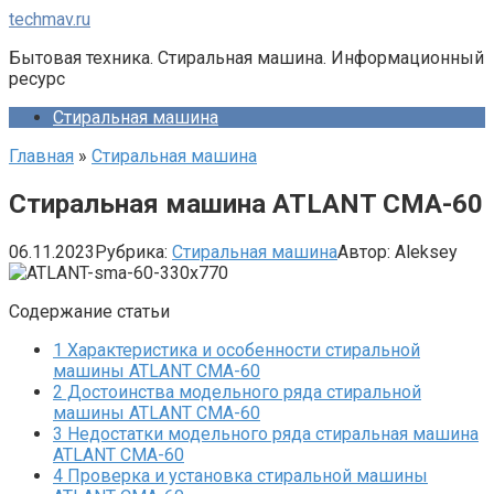
Перейти
techmav.ru
к
Бытовая техника. Стиральная машина. Информационный
контенту
ресурс
Стиральная машина
Главная
»
Стиральная машина
Стиральная машина ATLANT СМА-60
06.11.2023
Рубрика:
Стиральная машина
Автор:
Aleksey
Содержание статьи
1
Характеристика и особенности стиральной
машины ATLANT СМА-60
2
Достоинства модельного ряда стиральной
машины ATLANT СМА-60
3
Недостатки модельного ряда стиральная машина
ATLANT СМА-60
4
Проверка и установка стиральной машины