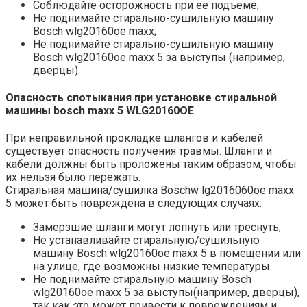
Соблюдайте осторожность при ее подъеме;
Не поднимайте стирально-сушильную машину
Bosch wlg20160oe maxx;
Не поднимайте стирально-сушильную машину
Bosch wlg20160oe maxx 5 за выступы (например,
дверцы).
Опасность спотыкания при установке стиральной
машины bosch maxx 5 WLG20160OE
При неправильной прокладке шлангов и кабелей
существует опасность получения травмы. Шланги и
кабели должны быть проложены таким образом, чтобы
их нельзя было пережать.
Стиральная машина/сушилка Boschw lg2016060oe maxx
5 может быть повреждена в следующих случаях:
Замерзшие шланги могут лопнуть или треснуть;
Не устанавливайте стиральную/сушильную
машину Bosch wlg20160oe maxx 5 в помещении или
на улице, где возможны низкие температуры.
Не поднимайте стиральную машину Bosch
wlg20160oe maxx 5 за выступы(например, дверцы),
так как это может привести к повреждениям и