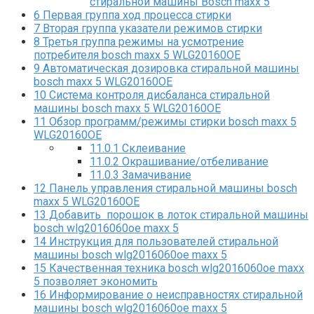
стиральной машины Bosch maxx 5
6
Первая группа ход процесса стирки
7
Вторая группа указатели режимов стирки
8
Третья группа режимы на усмотрение
потребителя bosch maxx 5 WLG20160OE
9
Автоматическая дозировка стиральной машины
bosch maxx 5 WLG20160OE
10
Система контроля дисбаланса стиральной
машины bosch maxx 5 WLG20160OE
11
Обзор программ/режимы стирки bosch maxx 5
WLG20160OE
11.0.1
Склеивание
11.0.2
Окрашивание/отбеливание
11.0.3
Замачивание
12
Панель управления стиральной машины bosch
maxx 5 WLG20160OE
13
Добавить порошок в лоток стиральной машины
bosch wlg2016060oe maxx 5
14
Инструкция для пользователей стиральной
машины bosch wlg2016060oe maxx 5
15
Качественная техника bosch wlg2016060oe maxx
5 позволяет экономить
16
Информирование о неисправностях стиральной
машины bosch wlg2016060oe maxx 5