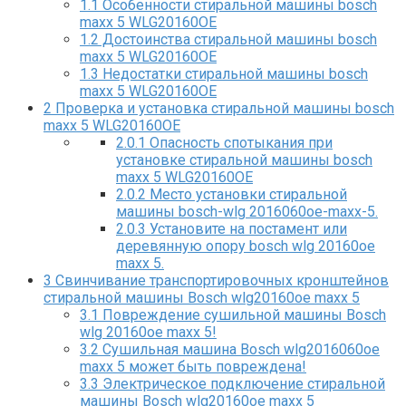
1.1
Особенности cтиральной машины bosch
maxx 5 WLG20160OE
1.2
Достоинства стиральной машины bosch
maxx 5 WLG20160OE
1.3
Недостатки стиральной машины bosch
maxx 5 WLG20160OE
2
Проверка и установка стиральной машины bosch
maxx 5 WLG20160OE
2.0.1
Опасность спотыкания при
установке стиральной машины bosch
maxx 5 WLG20160OE
2.0.2
Место установки стиральной
машины bosch-wlg 2016060oe-maxx-5.
2.0.3
Установите на постамент или
деревянную опору bosch wlg 20160oe
maxx 5.
3
Свинчивание транспортировочных кронштейнов
стиральной машины Bosch wlg20160oe maxx 5
3.1
Повреждение сушильной машины Bosch
wlg 20160oe maxx 5!
3.2
Сушильная машина Bosch wlg2016060oe
maxx 5 может быть повреждена!
3.3
Электрическое подключение стиральной
машины Bosch wlg20160oe maxx 5