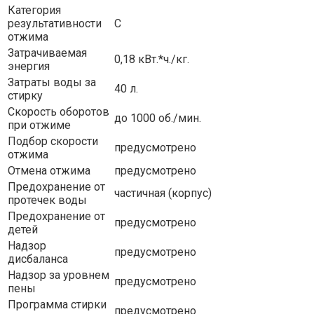
Категория
результативности
C
отжима
Затрачиваемая
0,18 кВт.*ч./кг.
энергия
Затраты воды за
40 л.
стирку
Скорость оборотов
до 1000 об./мин.
при отжиме
Подбор скорости
предусмотрено
отжима
Отмена отжима
предусмотрено
Предохранение от
частичная (корпус)
протечек воды
Предохранение от
предусмотрено
детей
Надзор
предусмотрено
дисбаланса
Надзор за уровнем
предусмотрено
пены
Программа стирки
предусмотрено