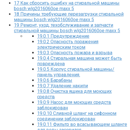
17
Как сбросить ошибку на стиральной машины
bosch wlg2016060oe maxx 5
18
Причины требующие перезагрузки стиральной
машины bosch wlg2016060oe maxx 5
19
Ремонт, уход, техобслуживание и запчасти
стиральной машины bosch wlg2016060oe maxx 5
19.0.1
Предупреждение
19.0.2
Опасность поражения
электрическим током
19.0.3
Опасность пожара и взрыва
19.0.4
Стиральная машина может быть
повреждена
19.0.5
Корпус стиральной машины/
панель управления.
19.0.6
Барабаны
19.0.7
Удаление накипи
19.0.8
Очистка ящика для моющих
средств
19.0.9
Насос для моющих средств
заблокирован
19.0.10
Сливной шланг на сифонном
соединении заблокирован
19.0.11
Фильтр во всасывающем шланге
для воды засорился