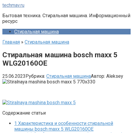
Перейти
techmav.ru
к
Бытовая техника. Стиральная машина. Информационный
контенту
ресурс
Стиральная машина
Главная
»
Стиральная машина
Стиральная машина bosch maxx 5
WLG20160OE
25.06.2023
Рубрика:
Стиральная машина
Автор:
Aleksey
Содержание статьи
1
Характеристика и особенности cтиральной
машины bosch maxx 5 WLG20160OE