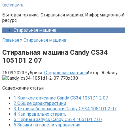
Перейти
techmav.ru
к
Бытовая техника. Стиральная машина. Информационный
контенту
ресурс
Стиральная машина
Главная
»
Стиральная машина
Стиральная машина Candy CS34
1051D1 2 07
15.09.2023
Рубрика:
Стиральная машина
Автор:
Aleksey
Содержание статьи
1
Краткое описание Candy CS34 1051D1 2 07
2
Общие характеристики
3
Техника безопасности Candy CS34 1051D1 2 07
4
Как правильно стирать
5
Первый запуск Candy CS34 1051D1 2 07
6
Значки на панели управления