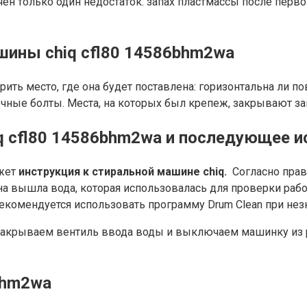
н только один недостаток: запах пластмассы после первой
шины chiq cfl80 14586bhm2wa
ь место, где она будет поставлена: горизонтальна ли пов
чные болты. Места, на которых был крепеж, закрывают з
q cfl80 14586bhm2wa и последующее и
жет
инструкция к стиральной машине chiq.
Согласно прав
на вышла вода, которая использовалась для проверки работ
екомендуется использовать программу Drum Clean при нез
акрываем вентиль ввода воды и выключаем машинку из р
bhm2wa