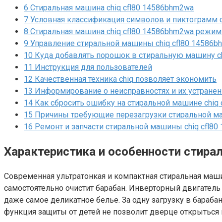
6
Стиральная машина chiq cfl80 14586bhm2wa
7
Условная классификация символов и пиктограмм c
8
Стиральная машина chiq cfl80 14586bhm2wa режим
9
Управление стиральной машины chiq cfl80 14586b
10
Куда добавлять порошок в стиральную машину ch
11
Инструкция для пользователей
12
Качественная техника chiq позволяет экономить
13
Информирование о неисправностях и их устране
14
Как сбросить ошибку на стиральной машине chiq 
15
Причины требующие перезагрузки стиральной ма
16
Ремонт и запчасти стиральной машины chiq cfl8
Характеристика и особенности стира
Современная ультратонкая и компактная стиральная ма
самостоятельно очистит барабан. Инверторный двигатель
даже самое деликатное белье. За одну загрузку в бараб
функция защиты от детей не позволит дверце открыться 