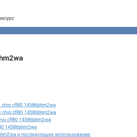
ресурс
bhm2wa
chiq cfl80 14586bhm2wa
chiq cfl80 14586bhm2wa
iq cfl80 14586bhm2wa
l80 14586bhm2wa
6bhm2wa и последующее использование