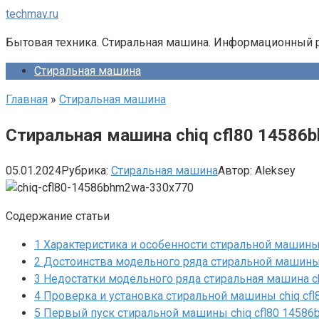
Перейти
techmav.ru
к
Бытовая техника. Стиральная машина. Информационный 
контенту
Стиральная машина
Главная
»
Стиральная машина
Стиральная машина chiq cfl80 14586
05.01.2024
Рубрика:
Стиральная машина
Автор:
Aleksey
Содержание статьи
1
Характеристика и особенности стиральной машины 
2
Достоинства модельного ряда стиральной машины 
3
Недостатки модельного ряда стиральная машина ch
4
Проверка и установка стиральной машины chiq cf
5
Первый пуск стиральной машины chiq cfl80 1458