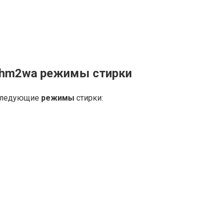
6bhm2wa режимы стирки
следующие
режимы
стирки: