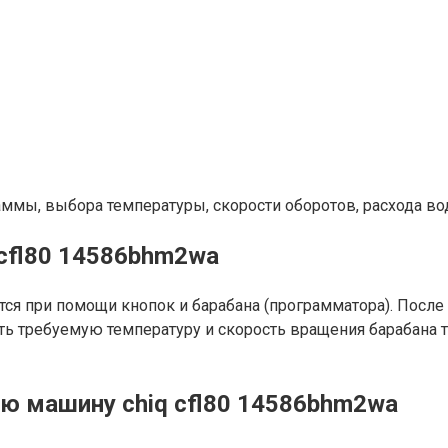
аммы, выбора температуры, скорости оборотов, расхода во
cfl80 14586bhm2wa
ся при помощи кнопок и барабана (программатора). Посл
 требуемую температуру и скорость вращения барабана там
ю машину chiq cfl80 14586bhm2wa