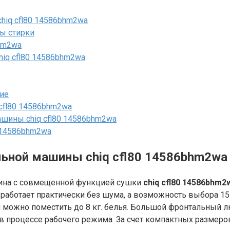
hiq cfl80 14586bhm2wa
ы стирки
hm2wa
iq cfl80 14586bhm2wa
ние
cfl80 14586bhm2wa
шины chiq cfl80 14586bhm2wa
0 14586bhm2wa
льной машины chiq cfl80 14586bhm2wa
шина с совмещенной функцией сушки
chiq cfl80 14586bhm
 работает практически без шума, а возможность выбора 1
ан можно поместить до 8 кг. белья. Большой фронтальный 
в процессе рабочего режима. За счет компактных размеро