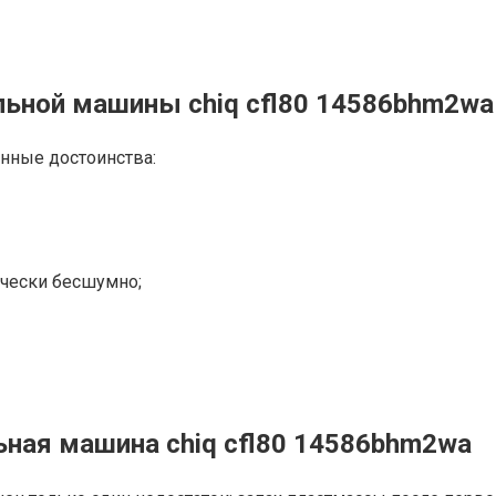
льной машины chiq cfl80 14586bhm2wa
нные достоинства:
ически бесшумно;
ная машина chiq cfl80 14586bhm2wa