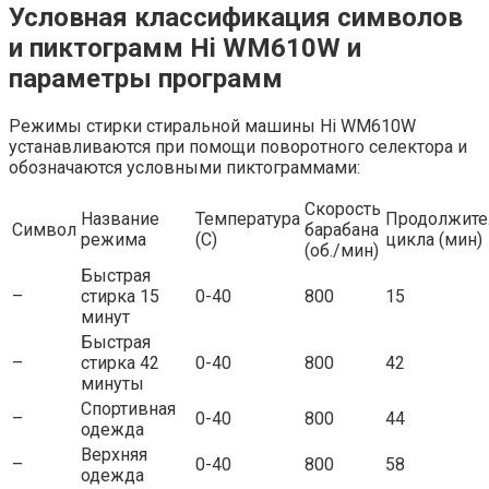
Условная классификация символов
и пиктограмм Hi WM610W и
параметры программ
Режимы стирки стиральной машины Hi WM610W
устанавливаются при помощи поворотного селектора и
обозначаются условными пиктограммами:
Скорость
Название
Температура
Продолжите
Символ
барабана
режима
(C)
цикла (мин)
(об./мин)
Быстрая
–
стирка 15
0-40
800
15
минут
Быстрая
–
стирка 42
0-40
800
42
минуты
Спортивная
–
0-40
800
44
одежда
Верхняя
–
0-40
800
58
одежда