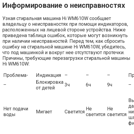
Информирование о неисправностях
Узкая стиральная машина Hi WM610W сообщает
владельцу о неисправностях при помощи индикаторов,
расположенных на лицевой стороне устройства. Ниже
приведена таблица ошибок, которые могут возникнуть
при наличии неисправностей. Перед тем, как сбросить
ошибку на стиральной машине Hi WM610W, убедитесь,
что под машинкой и вокруг нее отсутствуют протечки.
Причины, требующие перезагрузки стиральной машины
Hi WM610W:
Проблема-
Индикация
–
–
–
Пр
Блокировка
–
3ч
6ч
9ч
–
от детей
Вы
да
Нет подачи
Не
Не
Мигает
Светится
ни
воды
светится
светится
шл
фи