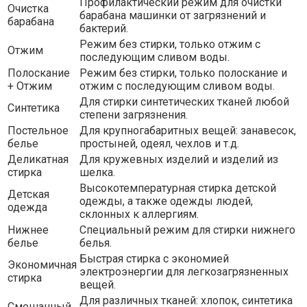
Профилактический режим для очистки
Очистка
барабана машинки от загрязнений и
барабана
бактерий.
Режим без стирки, только отжим с
Отжим
последующим сливом воды.
Полоскание
Режим без стирки, только полоскание и
+ Отжим
отжим с последующим сливом воды.
Для стирки синтетических тканей любой
Синтетика
степени загрязнения.
Постельное
Для крупногабаритных вещей: занавесок,
белье
простыней, одеял, чехлов и т.д.
Деликатная
Для кружевных изделий и изделий из
стирка
шелка.
Высокотемпературная стирка детской
Детская
одежды, а также одежды людей,
одежда
склонных к аллергиям.
Нижнее
Специальный режим для стирки нижнего
белье
белья.
Быстрая стирка с экономией
Экономичная
электроэнергии для легкозагрязненных
стирка
вещей.
Для различных тканей: хлопок, синтетика
Смешанный