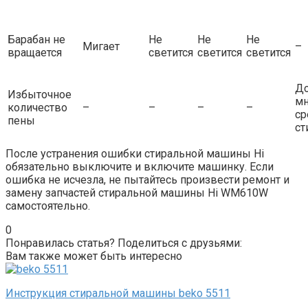
Барабан не
Не
Не
Не
Мигает
–
вращается
светится
светится
светится
До
Избыточное
мн
количество
–
–
–
–
ср
пены
ст
После устранения ошибки стиральной машины Hi
обязательно выключите и включите машинку. Если
ошибка не исчезла, не пытайтесь произвести ремонт и
замену запчастей стиральной машины Hi WM610W
самостоятельно.
0
Понравилась статья? Поделиться с друзьями:
Вам также может быть интересно
Инструкция стиральной машины beko 5511