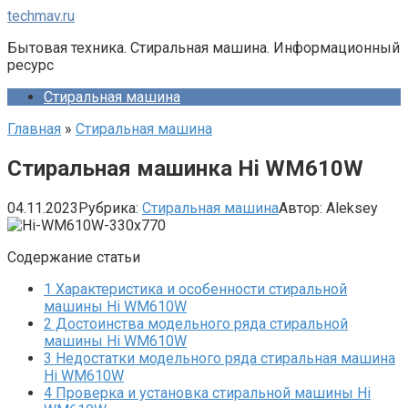
Перейти
techmav.ru
к
Бытовая техника. Стиральная машина. Информационный
контенту
ресурс
Стиральная машина
Главная
»
Стиральная машина
Стиральная машинка Hi WM610W
04.11.2023
Рубрика:
Стиральная машина
Автор:
Aleksey
Содержание статьи
1
Характеристика и особенности стиральной
машины Hi WM610W
2
Достоинства модельного ряда стиральной
машины Hi WM610W
3
Недостатки модельного ряда стиральная машина
Hi WM610W
4
Проверка и установка стиральной машины Hi