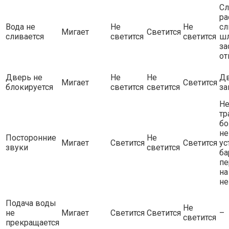
Сл
ра
Вода не
Не
Не
сл
Мигает
Светится
сливается
светится
светится
шл
за
от
Дверь не
Не
Не
Дв
Мигает
Светится
блокируется
светится
светится
за
Не
тр
бо
не
Посторонние
Не
Мигает
Светится
Светится
ус
звуки
светится
ба
пе
на
не
Подача воды
Не
не
Мигает
Светится
Светится
–
светится
прекращается