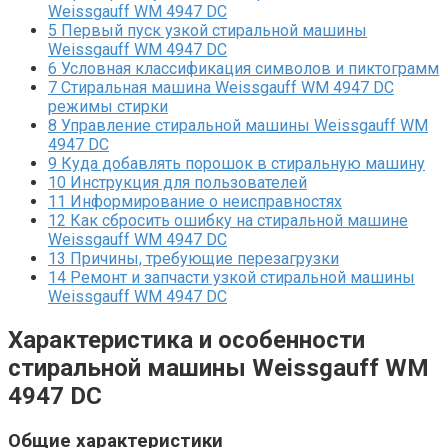
Weissgauff WM 4947 DC
5
Первый пуск узкой стиральной машины
Weissgauff WM 4947 DC
6
Условная классификация символов и пиктограмм
7
Стиральная машина Weissgauff WM 4947 DC
режимы стирки
8
Управление стиральной машины Weissgauff WM
4947 DC
9
Куда добавлять порошок в стиральную машину
10
Инструкция для пользователей
11
Информирование о неисправностях
12
Как сбросить ошибку на стиральной машине
Weissgauff WM 4947 DC
13
Причины, требующие перезагрузки
14
Ремонт и запчасти узкой стиральной машины
Weissgauff WM 4947 DC
Характеристика и особенности
стиральной машины Weissgauff WM
4947 DC
Общие характеристики