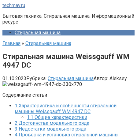
Перейти
techmav.ru
к
Бытовая техника. Стиральная машина. Информационный
контенту
ресурс
Стиральная машина
Главная
»
Стиральная машина
Стиральная машина Weissgauff WM
4947 DC
01.10.2023
Рубрика:
Стиральная машина
Автор:
Aleksey
Содержание статьи
1
Характеристика и особенности стиральной
машины Weissgauff WM 4947 DC
1.1
Общие характеристики
2
Достоинства модельного ряда
3
Недостатки модельного ряда
4
Проверка и установка стиральной машины